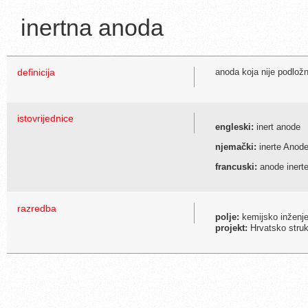
inertna anoda
definicija
anoda koja nije podlož
istovrijednice
engleski:
inert anode
njemački:
inerte Anod
francuski:
anode inert
razredba
polje:
kemijsko inženje
projekt:
Hrvatsko struko