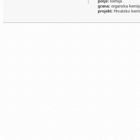
polje:
kemija
grana:
organska kemij
projekt:
Hrvatsko kemijs