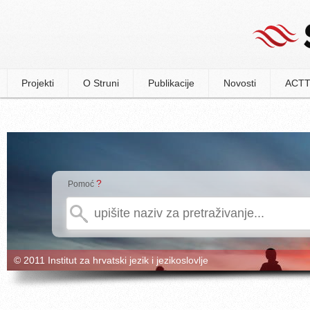
Projekti
O Struni
Publikacije
Novosti
ACTT
?
Pomoć
© 2011 Institut za hrvatski jezik i jezikoslovlje