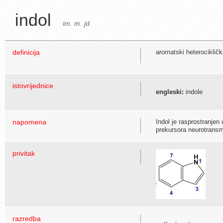
indol
im. m. jd.
definicija
aromatski heterociklič
istovrijednice
engleski:
indole
napomena
Indol je rasprostranjen 
prekursora neurotransmi
privitak
razredba