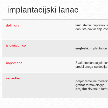
implantacijski lanac
definicija
kruti sterilni pripravak
dopušta povlačenje os
istovrijednice
engleski:
implantation 
napomena
Svaki implantacijski lan
produljenoga razdoblja k
razredba
polje:
temeljne medici
grana:
farmakologija
projekt:
Hrvatsko farma