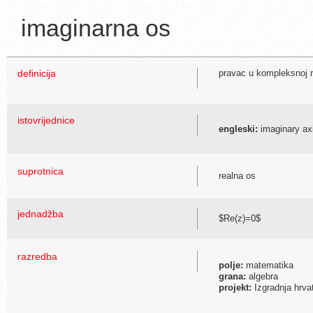
imaginarna os
definicija
pravac u kompleksnoj r
istovrijednice
engleski:
imaginary ax
suprotnica
realna os
jednadžba
$Re(z)=0$
razredba
polje:
matematika
grana:
algebra
projekt:
Izgradnja hrva