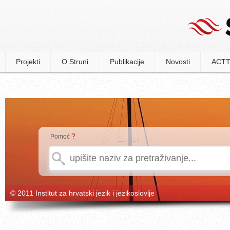
Projekti
O Struni
Publikacije
Novosti
ACTT
?
Pomoć
© 2011 Institut za hrvatski jezik i jezikoslovlje