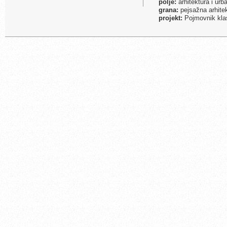
polje:
arhitektura i ur
grana:
pejsažna arhite
projekt:
Pojmovnik klas