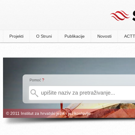
Projekti
O Struni
Publikacije
Novosti
ACTT
?
Pomoć
© 2011 Institut za hrvatski jezik i jezikoslovlje