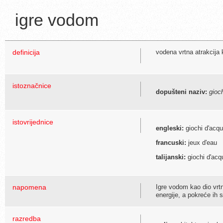
igre vodom
definicija
vodena vrtna atrakcija 
istoznačnice
dopušteni naziv:
gioc
istovrijednice
engleski:
giochi d'acq
francuski:
jeux d'eau
talijanski:
giochi d'acq
napomena
Igre vodom kao dio vrtn
energije, a pokreće ih s
razredba