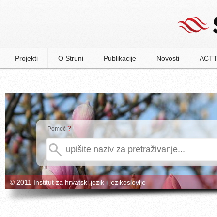
Projekti
O Struni
Publikacije
Novosti
ACTT
?
Pomoć
© 2011 Institut za hrvatski jezik i jezikoslovlje