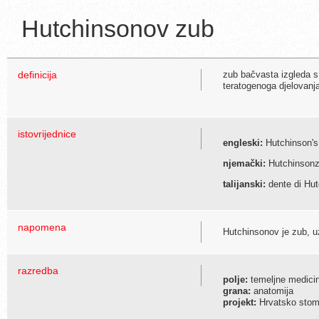
Hutchinsonov zub
definicija
zub bačvasta izgleda s
teratogenoga djelovanj
istovrijednice
engleski:
Hutchinson's
njemački:
Hutchinsonza
talijanski:
dente di Hu
napomena
Hutchinsonov je zub, uz
razredba
polje:
temeljne medici
grana:
anatomija
projekt:
Hrvatsko stoma