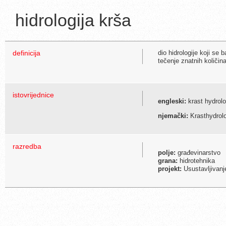
hidrologija krša
definicija
dio hidrologije koji s
tečenje znatnih količin
istovrijednice
engleski:
krast hydrol
njemački:
Krasthydrol
razredba
polje:
građevinarstvo
grana:
hidrotehnika
projekt:
Usustavljivanj