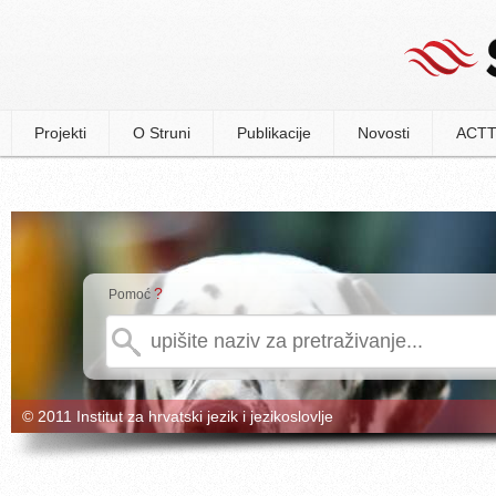
Projekti
O Struni
Publikacije
Novosti
ACTT
?
Pomoć
© 2011 Institut za hrvatski jezik i jezikoslovlje