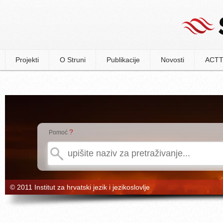
Projekti
O Struni
Publikacije
Novosti
ACTT
?
Pomoć
© 2011 Institut za hrvatski jezik i jezikoslovlje