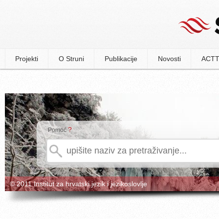
Projekti
O Struni
Publikacije
Novosti
ACTT
?
Pomoć
© 2011 Institut za hrvatski jezik i jezikoslovlje