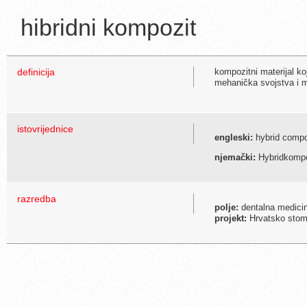
hibridni kompozit
definicija
kompozitni materijal ko
mehanička svojstva i m
istovrijednice
engleski:
hybrid compo
njemački:
Hybridkompo
razredba
polje:
dentalna medici
projekt:
Hrvatsko stoma