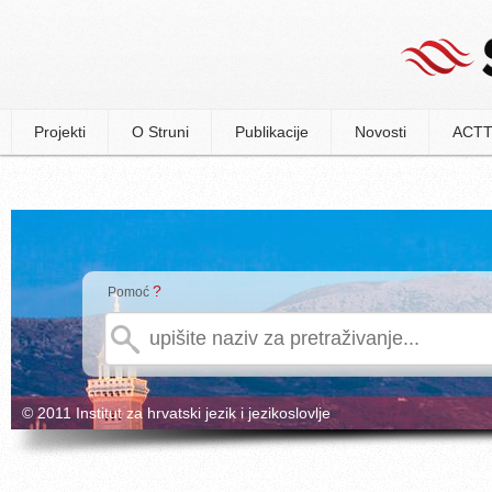
Projekti
O Struni
Publikacije
Novosti
ACTT
?
Pomoć
© 2011 Institut za hrvatski jezik i jezikoslovlje