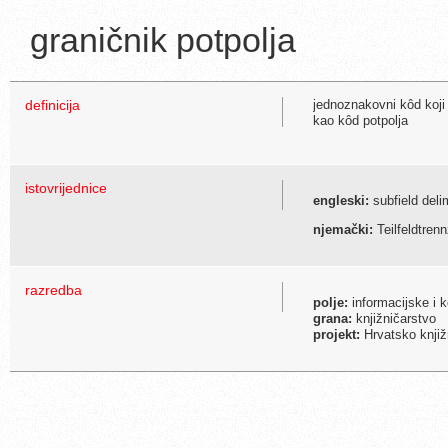
graničnik potpolja
definicija
jednoznakovni kôd koji 
kao kôd potpolja
istovrijednice
engleski:
subfield deli
njemački:
Teilfeldtren
razredba
polje:
informacijske i 
grana:
knjižničarstvo
projekt:
Hrvatsko knjiž