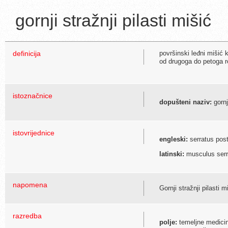
gornji stražnji pilasti mišić
definicija
površinski leđni mišić 
od drugoga do petoga re
istoznačnice
dopušteni naziv:
gornj
istovrijednice
engleski:
serratus post
latinski:
musculus serra
napomena
Gornji stražnji pilasti
razredba
polje:
temeljne medici