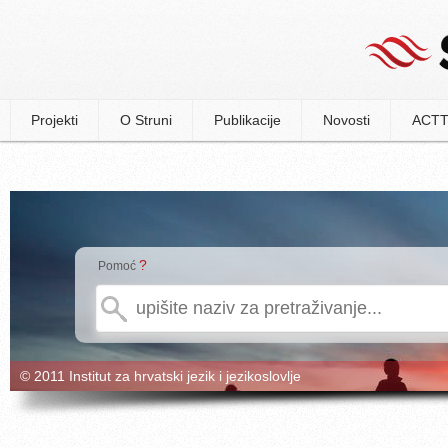
Projekti
O Struni
Publikacije
Novosti
ACTT
?
Pomoć
© 2011 Institut za hrvatski jezik i jezikoslovlje