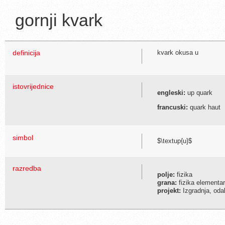
gornji kvark
definicija
kvark okusa u
istovrijednice
engleski:
up quark
francuski:
quark haut
simbol
$\textup{u}$
razredba
polje:
fizika
grana:
fizika elementarn
projekt:
Izgradnja, odab