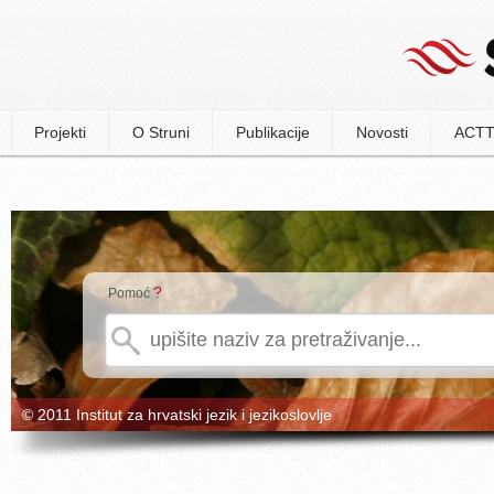
Projekti
O Struni
Publikacije
Novosti
ACTT
?
Pomoć
© 2011 Institut za hrvatski jezik i jezikoslovlje