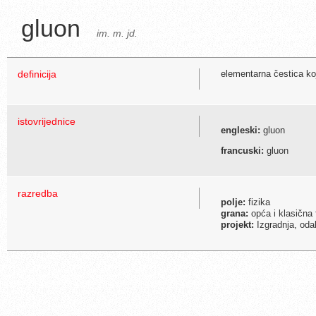
gluon
im. m. jd.
definicija
elementarna čestica ko
istovrijednice
engleski:
gluon
francuski:
gluon
razredba
polje:
fizika
grana:
opća i klasična 
projekt:
Izgradnja, odab