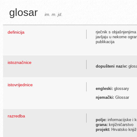
glosar
im. m. jd.
definicija
rječnik s objašnjenjima 
javljaju u nekome ogra
publikacija
istoznačnice
dopušteni naziv:
glosa
istovrijednice
engleski:
glossary
njemački:
Glossar
razredba
polje:
informacijske i 
grana:
knjižničarstvo
projekt:
Hrvatsko knjiž