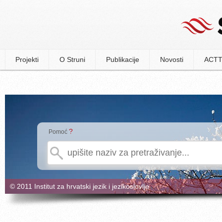
Projekti
O Struni
Publikacije
Novosti
ACTT
?
Pomoć
© 2011 Institut za hrvatski jezik i jezikoslovlje