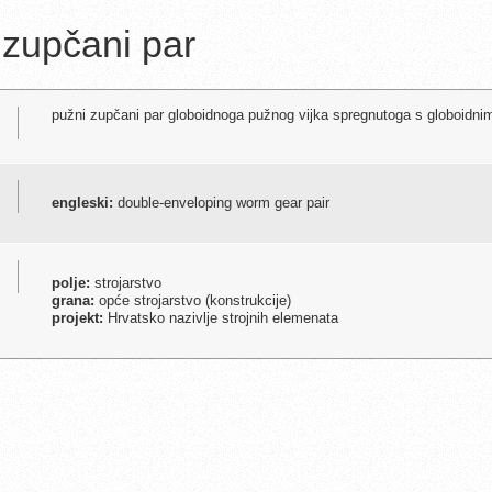
 zupčani par
pužni zupčani par globoidnoga pužnog vijka spregnutoga s globoidn
engleski:
double-enveloping worm gear pair
polje:
strojarstvo
grana:
opće strojarstvo (konstrukcije)
projekt:
Hrvatsko nazivlje strojnih elemenata