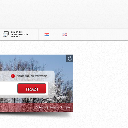
Napredno pretraživanje
© Andrej Svoger / Cropix