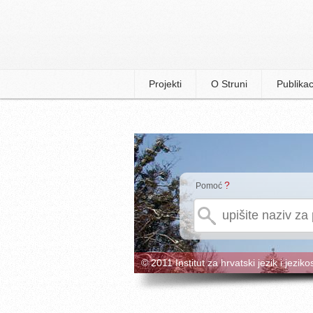
Projekti
O Struni
Publikac
?
Pomoć
© 2011 Institut za hrvatski jezik i jeziko