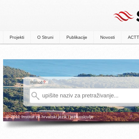
Projekti
O Struni
Publikacije
Novosti
ACTT
?
Pomoć
© 2011 Institut za hrvatski jezik i jezikoslovlje