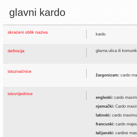
glavni kardo
skraćeni oblik naziva
kardo
definicija
glavna ulica ili komuni
istoznačnice
žargonizam:
cardo ma
istovrijednice
engleski:
cardo maxim
njemački:
Cardo maxi
latinski:
cardo maximu
francuski:
cardo majeu
talijanski:
cardine ma