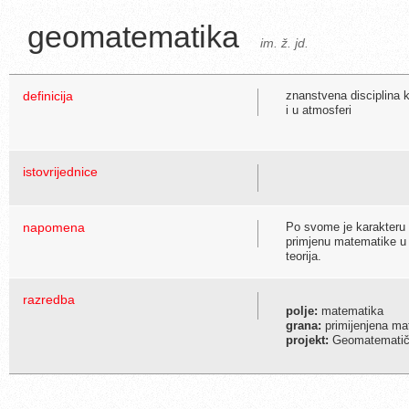
geomatematika
im. ž. jd.
definicija
znanstvena disciplina k
i u atmosferi
istovrijednice
napomena
Po svome je karakteru 
primjenu matematike u 
teorija.
razredba
polje:
matematika
grana:
primijenjena ma
projekt:
Geomatematičk