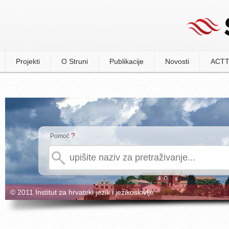
Projekti
O Struni
Publikacije
Novosti
ACTT
?
Pomoć
© 2011 Institut za hrvatski jezik i jezikoslovlje