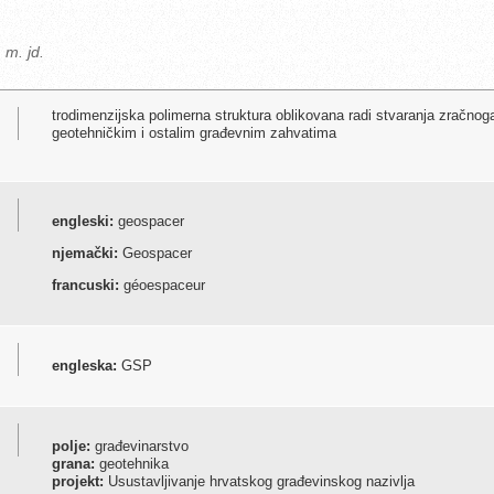
 m. jd.
trodimenzijska polimerna struktura oblikovana radi stvaranja zračnoga p
geotehničkim i ostalim građevnim zahvatima
engleski:
geospacer
njemački:
Geospacer
francuski:
géoespaceur
engleska:
GSP
polje:
građevinarstvo
grana:
geotehnika
projekt:
Usustavljivanje hrvatskog građevinskog nazivlja