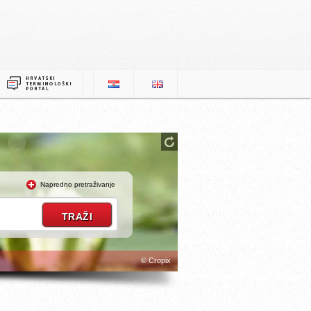
Napredno pretraživanje
© Cropix