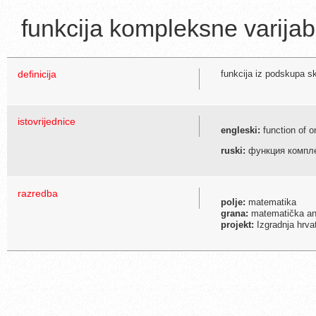
funkcija kompleksne varijab
definicija
funkcija iz podskupa s
istovrijednice
engleski:
function of o
ruski:
функция компле
razredba
polje:
matematika
grana:
matematička an
projekt:
Izgradnja hrva