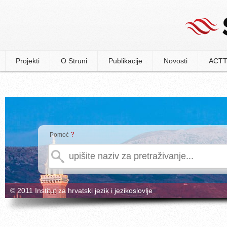
Projekti
O Struni
Publikacije
Novosti
ACTT
?
Pomoć
© 2011 Institut za hrvatski jezik i jezikoslovlje