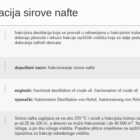
lacija sirove nafte
frakcijska destilacija koja se provodi u rafinerijama u frakcijskim k
dobivaju plinovite i tekuće frakcije različitih vrelišta koje se dalje 
dobivanja naftnih derivata
dopušteni naziv:
frakcioniranje sirove nafte
engleski:
fractional destillation of crude oil, fractionation of crude oil
njemački:
fraktionierte Destillation von Rohöl, fraktionierung von Roh
o
Sirova nafta zagrijava se na oko 370
C i uvodi u frakcijsku kolonu n
3
je od 25 do 100 m, a dnevno se može frakcionirati i do 40 000 m
. N
nižega, a pri dnu višega vrelišta. Pojedine plitice smještene na različi
ispustima za frakcije određenoga vrelišta.