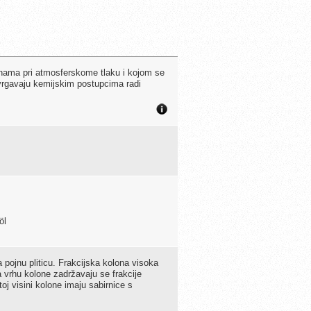
olonama pri atmosferskome tlaku i kojom se
podvrgavaju kemijskim postupcima radi
öl
a pojnu pliticu. Frakcijska kolona visoka
a vrhu kolone zadržavaju se frakcije
toj visini kolone imaju sabirnice s