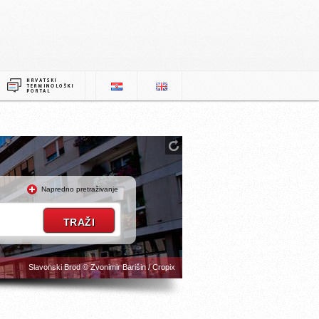
Napredno pretraživanje
Slavonski Brod © Zvonimir Barišin / Cropix