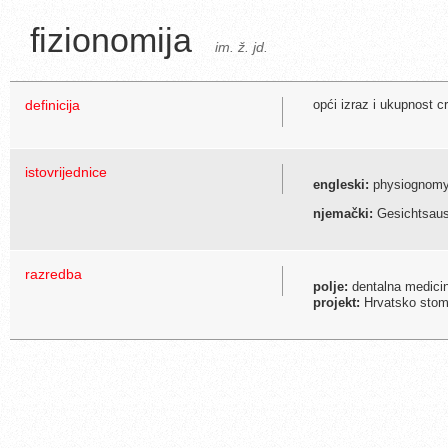
fizionomija
im. ž. jd.
definicija
opći izraz i ukupnost cr
istovrijednice
engleski:
physiognom
njemački:
Gesichtsaus
razredba
polje:
dentalna medici
projekt:
Hrvatsko stoma