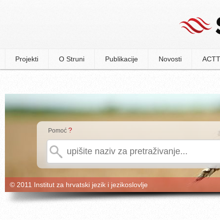
Projekti
O Struni
Publikacije
Novosti
ACTT
?
Pomoć
© 2011 Institut za hrvatski jezik i jezikoslovlje