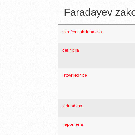
Faradayev zako
skraćeni oblik naziva
definicija
istovrijednice
jednadžba
napomena