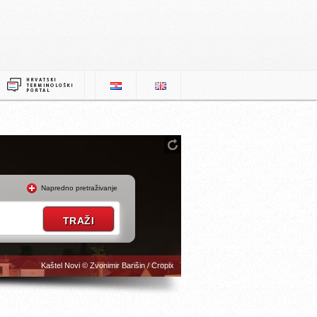
Napredno pretraživanje
Kaštel Novi © Zvonimir Barišin / Cropix