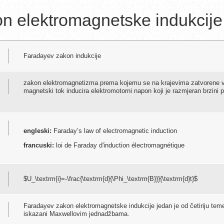
n elektromagnetske indukcije
Faradayev zakon indukcije
zakon elektromagnetizma prema kojemu se na krajevima zatvorene vodl
magnetski tok inducira elektromotorni napon koji je razmjeran brzini 
engleski:
Faraday’s law of electromagnetic induction
francuski:
loi de Faraday d'induction électromagnétique
$U_\textrm{i}=-\frac{\textrm{d}{\Phi_\textrm{B}}}{\textrm{d}t}$
Faradayev zakon elektromagnetske indukcije jedan je od četiriju tem
iskazani Maxwellovim jednadžbama.