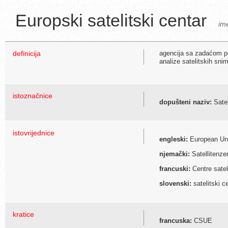
Europski satelitski centar
im
definicija
agencija sa zadaćom po
analize satelitskih sni
istoznačnice
dopušteni naziv:
Satel
istovrijednice
engleski:
European Uni
njemački:
Satellitenze
francuski:
Centre satel
slovenski:
satelitski c
kratice
francuska:
CSUE