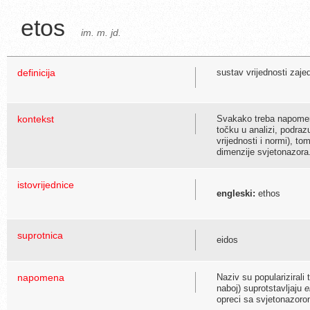
etos
im. m. jd.
definicija
sustav vrijednosti zaje
kontekst
Svakako treba napomenut
točku u analizi, podra
vrijednosti i normi), t
dimenzije svjetonazora
istovrijednice
engleski:
ethos
suprotnica
eidos
napomena
Naziv su popularizirali 
naboj) suprotstavljaju
e
opreci sa svjetonazorom