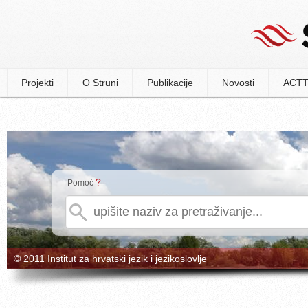
Projekti
O Struni
Publikacije
Novosti
ACTT
?
Pomoć
© 2011 Institut za hrvatski jezik i jezikoslovlje