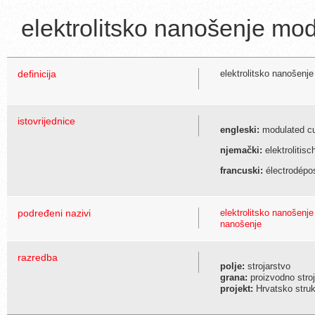
elektrolitsko nanošenje mo
definicija
elektrolitsko nanošenje
istovrijednice
engleski:
modulated cur
njemački:
elektrolitis
francuski:
électrodépos
podređeni nazivi
elektrolitsko nanošenje
nanošenje
razredba
polje:
strojarstvo
grana:
proizvodno stroj
projekt:
Hrvatsko struko