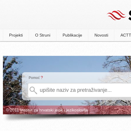
Projekti
O Struni
Publikacije
Novosti
ACTT
?
Pomoć
© 2011 Institut za hrvatski jezik i jezikoslovlje