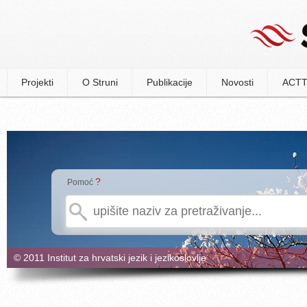
Projekti
O Struni
Publikacije
Novosti
ACTT
?
Pomoć
© 2011 Institut za hrvatski jezik i jezikoslovlje