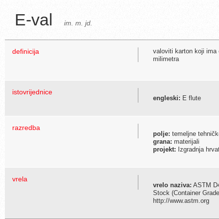
E-val
im. m. jd.
definicija
valoviti karton koji im
milimetra
istovrijednice
engleski:
E flute
razredba
polje:
temeljne tehničk
grana:
materijali
projekt:
Izgradnja hrva
vrela
vrelo naziva:
ASTM D472
Stock (Container Grad
http://www.astm.org