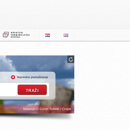
Napredno pretraživanje
Motovun © Goran Sebelić / Cropix