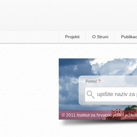
Projekti
O Struni
Publikac
?
Pomoć
© 2011 Institut za hrvatski jezik i jeziko