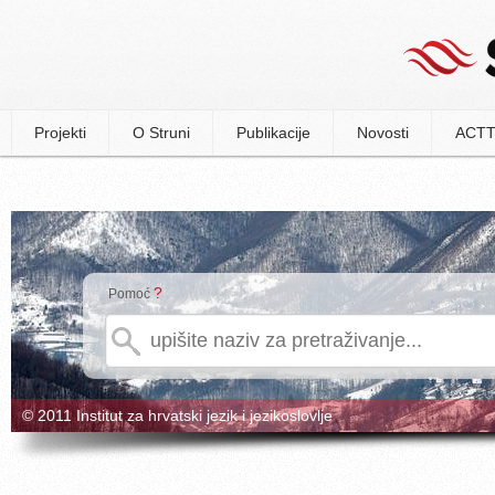
Projekti
O Struni
Publikacije
Novosti
ACTT
?
Pomoć
© 2011 Institut za hrvatski jezik i jezikoslovlje