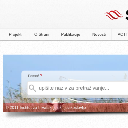
Projekti
O Struni
Publikacije
Novosti
ACTT
?
Pomoć
© 2011 Institut za hrvatski jezik i jezikoslovlje