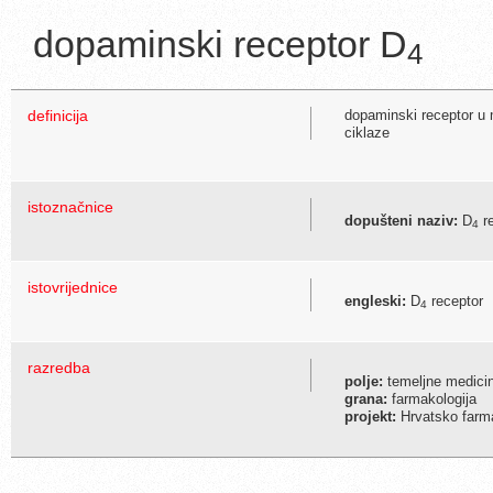
dopaminski receptor D
4
definicija
dopaminski receptor u m
ciklaze
istoznačnice
dopušteni naziv:
D
re
4
istovrijednice
engleski:
D
receptor
4
razredba
polje:
temeljne medici
grana:
farmakologija
projekt:
Hrvatsko farma