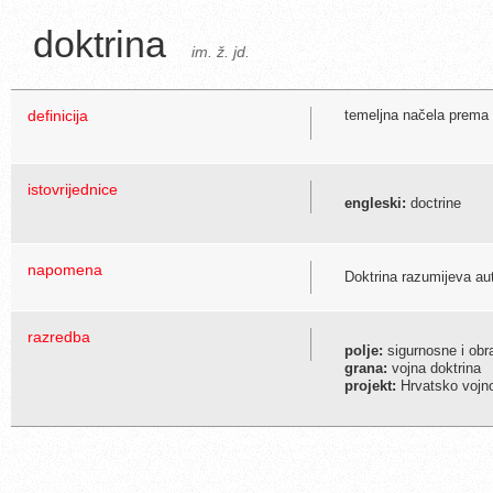
doktrina
im. ž. jd.
definicija
temeljna načela prema k
istovrijednice
engleski:
doctrine
napomena
Doktrina razumijeva auto
razredba
polje:
sigurnosne i ob
grana:
vojna doktrina
projekt:
Hrvatsko vojno