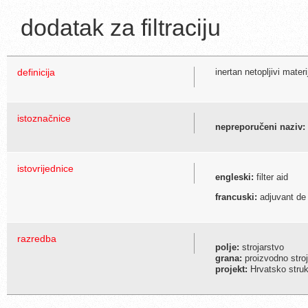
dodatak za filtraciju
definicija
inertan netopljivi mater
istoznačnice
nepreporučeni naziv:
istovrijednice
engleski:
filter aid
francuski:
adjuvant de f
razredba
polje:
strojarstvo
grana:
proizvodno stroj
projekt:
Hrvatsko struko