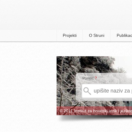
Projekti
O Struni
Publikac
?
Pomoć
© 2011 Institut za hrvatski jezik i jeziko