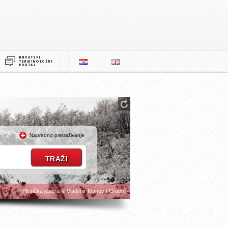
Napredno pretraživanje
Plitvička jezera © Vladimir Ivanov / Cropix