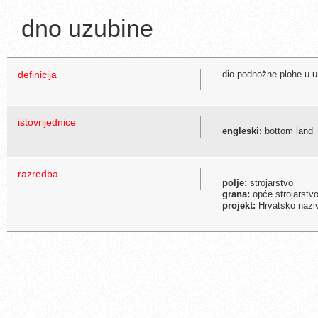
dno uzubine
definicija
dio podnožne plohe u u
istovrijednice
engleski:
bottom land
razredba
polje:
strojarstvo
grana:
opće strojarstvo
projekt:
Hrvatsko naziv