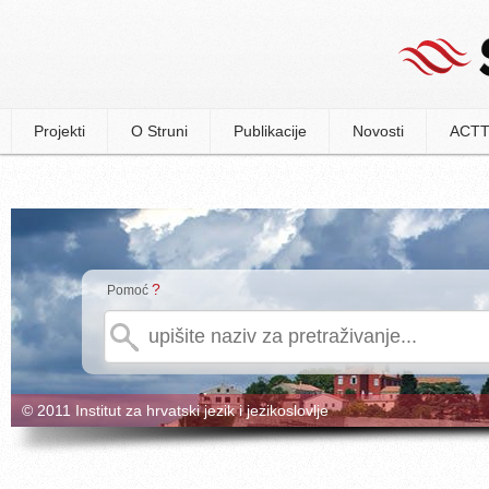
Projekti
O Struni
Publikacije
Novosti
ACTT
?
Pomoć
© 2011 Institut za hrvatski jezik i jezikoslovlje