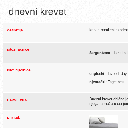
dnevni krevet
definicija
krevet namijenjen odma
istoznačnice
žargonizam:
damska le
istovrijednice
engleski:
daybed, day
njemački:
Tagesbett
napomena
Dnevni krevet obično je
njega, a može u donjemu
privitak