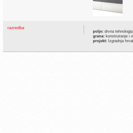
razredba
polje:
drvna tehnologij
grana:
konstruiranje i 
projekt:
Izgradnja hrva