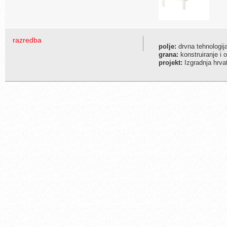
razredba
polje:
drvna tehnologij
grana:
konstruiranje i 
projekt:
Izgradnja hrva