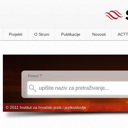
Projekti
O Struni
Publikacije
Novosti
ACTT
?
Pomoć
© 2011 Institut za hrvatski jezik i jezikoslovlje