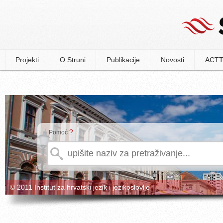
Projekti
O Struni
Publikacije
Novosti
ACTT
?
Pomoć
© 2011 Institut za hrvatski jezik i jezikoslovlje