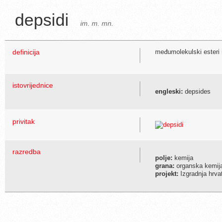
depsidi
im. m. mn.
definicija
međumolekulski esteri na
istovrijednice
engleski:
depsides
privitak
razredba
polje:
kemija
grana:
organska kemij
projekt:
Izgradnja hrva