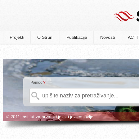
Projekti
O Struni
Publikacije
Novosti
ACTT
?
Pomoć
© 2011 Institut za hrvatski jezik i jezikoslovlje