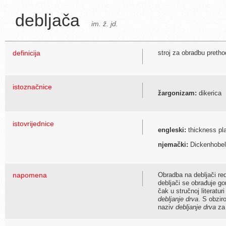
debljača
im. ž. jd.
definicija
stroj za obradbu preth
istoznačnice
žargonizam:
dikerica
istovrijednice
engleski:
thickness pl
njemački:
Dickenhobe
napomena
Obradba na debljači red
debljači se obrađuje go
čak u stručnoj literatu
debljanje drva
. S obzi
naziv
debljanje drva
za 