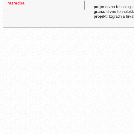
razredba
polje:
drvna tehnologij
grana:
drvno tehnološk
projekt:
Izgradnja hrva