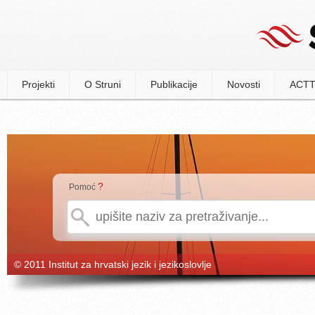
Projekti
O Struni
Publikacije
Novosti
ACTT
?
Pomoć
© 2011 Institut za hrvatski jezik i jezikoslovlje