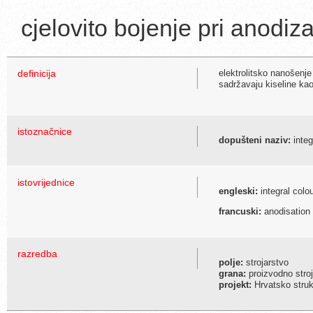
cjelovito bojenje pri anodiza
definicija
elektrolitsko nanošenje
sadržavaju kiseline kao
istoznačnice
dopušteni naziv:
integ
istovrijednice
engleski:
integral colo
francuski:
anodisation 
razredba
polje:
strojarstvo
grana:
proizvodno stroj
projekt:
Hrvatsko struko