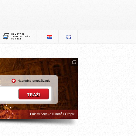
Napredno pretraživanje
Pula © Srećko Niketić / Cropix