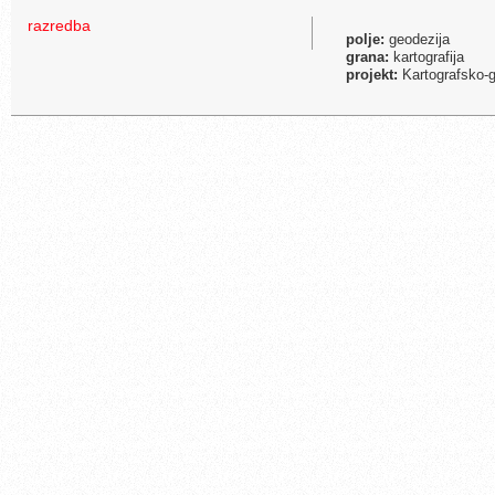
razredba
polje:
geodezija
grana:
kartografija
projekt:
Kartografsko-g