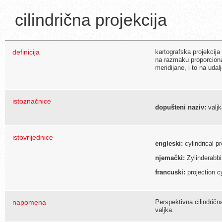
cilindrična projekcija
definicija
kartografska projekcija
na razmaku proporciona
meridijane, i to na uda
istoznačnice
dopušteni naziv:
valjk
istovrijednice
engleski:
cylindrical pr
njemački:
Zylinderabbi
francuski:
projection c
napomena
Perspektivna cilindričn
valjka.