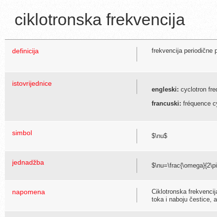
ciklotronska frekvencija
definicija
frekvencija periodične 
istovrijednice
engleski:
cyclotron fr
francuski:
fréquence c
simbol
$\nu$
jednadžba
$\nu=\frac{\omega}{2\pi
napomena
Ciklotronska frekvenci
toka i naboju čestice, 