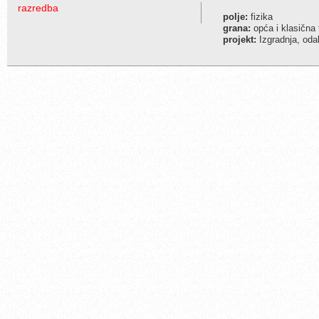
razredba
polje:
fizika
grana:
opća i klasična 
projekt:
Izgradnja, odab