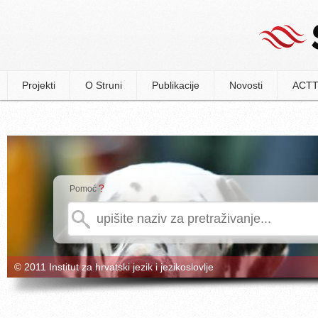
Projekti
O Struni
Publikacije
Novosti
ACTT
?
Pomoć
© 2011 Institut za hrvatski jezik i jezikoslovlje