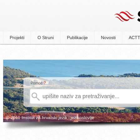
Projekti
O Struni
Publikacije
Novosti
ACTT
?
Pomoć
© 2011 Institut za hrvatski jezik i jezikoslovlje