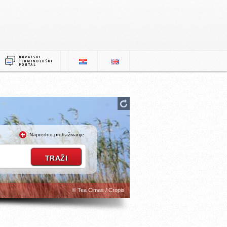
Napredno pretraživanje
© Tea Cimas / Cropix