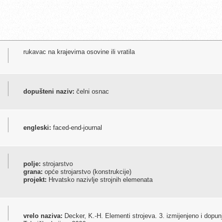
rukavac na krajevima osovine ili vratila
dopušteni naziv:
čelni osnac
engleski:
faced-end-journal
polje:
strojarstvo
grana:
opće strojarstvo (konstrukcije)
projekt:
Hrvatsko nazivlje strojnih elemenata
vrelo naziva:
Decker, K.-H. Elementi strojeva. 3. izmijenjeno i dopun