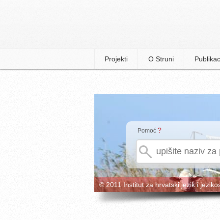
Projekti
O Struni
Publikac
?
Pomoć
© 2011 Institut za hrvatski jezik i jeziko