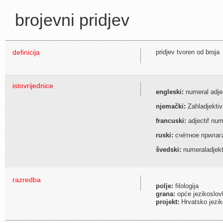
brojevni pridjev
definicija
pridjev tvoren od broja
istovrijednice
engleski:
numeral adje
njemački:
Zahl­ad­jek­tiv
francuski:
adjectif num
ruski:
счётное прилаг
švedski:
numeraladjekt
razredba
polje:
filologija
grana:
opće jezikoslovlj
projekt:
Hrvatsko jezik