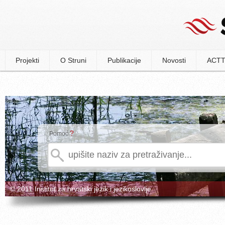
Projekti
O Struni
Publikacije
Novosti
ACTT
?
Pomoć
© 2011 Institut za hrvatski jezik i jezikoslovlje