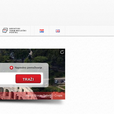
Napredno pretraživanje
Pula © Goran Sebelić / Cropix