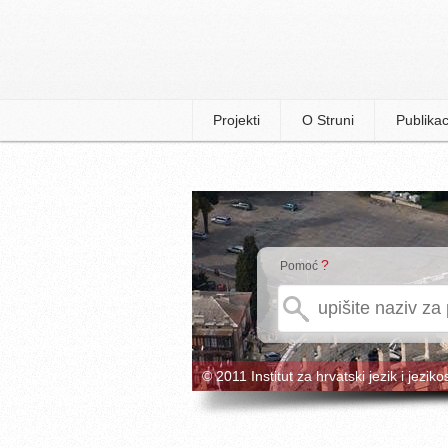
Projekti
O Struni
Publikac
?
Pomoć
© 2011 Institut za hrvatski jezik i jeziko