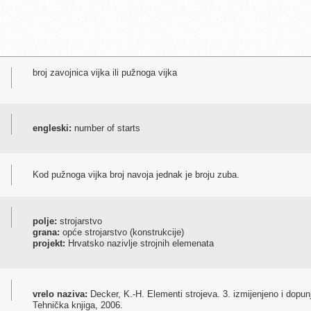
broj zavojnica vijka ili pužnoga vijka
engleski:
number of starts
Kod pužnoga vijka broj navoja jednak je broju zuba.
polje:
strojarstvo
grana:
opće strojarstvo (konstrukcije)
projekt:
Hrvatsko nazivlje strojnih elemenata
vrelo naziva:
Decker, K.-H. Elementi strojeva. 3. izmijenjeno i dopun
Tehnička knjiga, 2006.