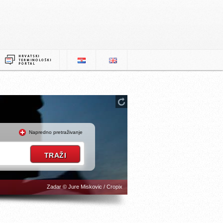
Napredno pretraživanje
Zadar © Jure Miskovic / Cropix