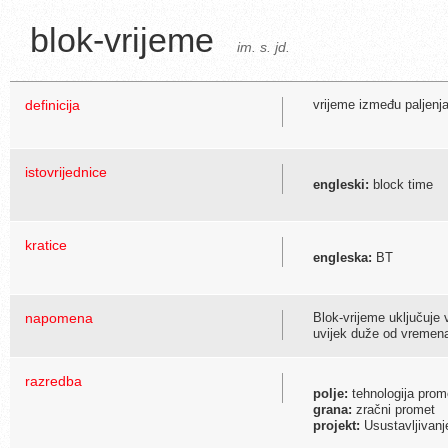
blok-vrijeme
im. s. jd.
definicija
vrijeme između paljenja
istovrijednice
engleski:
block time
kratice
engleska:
BT
napomena
Blok-vrijeme uključuje
uvijek duže od vremena
razredba
polje:
tehnologija prome
grana:
zračni promet
projekt:
Usustavljivanj