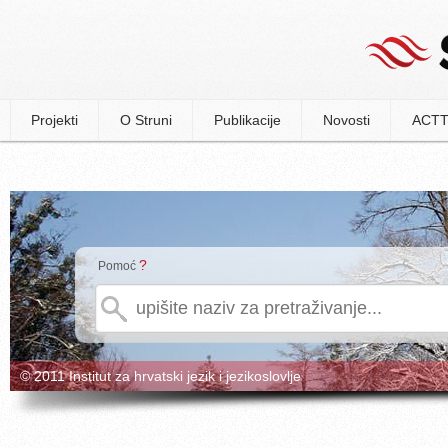
Projekti
O Struni
Publikacije
Novosti
ACTT
?
Pomoć
© 2011 Institut za hrvatski jezik i jezikoslovlje