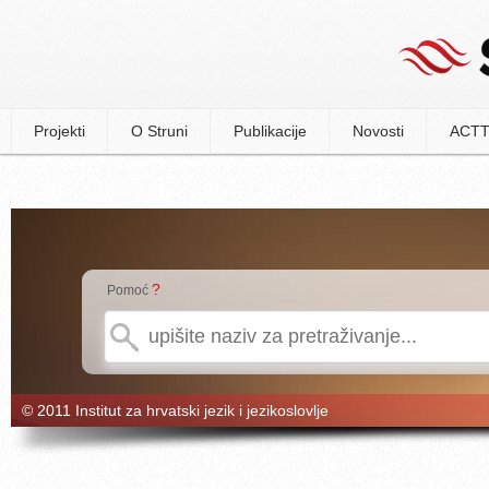
Projekti
O Struni
Publikacije
Novosti
ACTT
?
Pomoć
© 2011 Institut za hrvatski jezik i jezikoslovlje