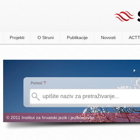
Projekti
O Struni
Publikacije
Novosti
ACTT
?
Pomoć
© 2011 Institut za hrvatski jezik i jezikoslovlje