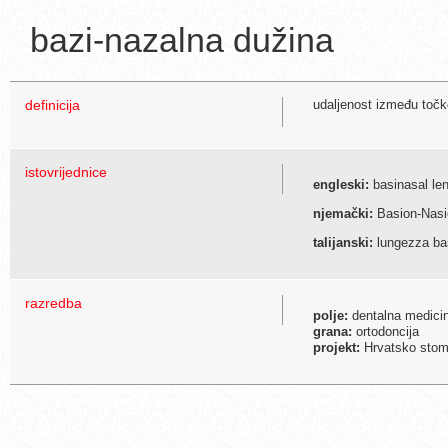
bazi-nazalna dužina
definicija
udaljenost između toč
istovrijednice
engleski:
basinasal le
njemački:
Basion-Nasi
talijanski:
lungezza ba
razredba
polje:
dentalna medici
grana:
ortodoncija
projekt:
Hrvatsko stoma