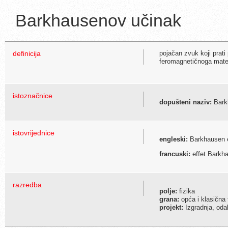
Barkhausenov učinak
definicija
pojačan zvuk koji prati 
feromagnetičnoga mate
istoznačnice
dopušteni naziv:
Bark
istovrijednice
engleski:
Barkhausen e
francuski:
effet Barkh
razredba
polje:
fizika
grana:
opća i klasična 
projekt:
Izgradnja, odab